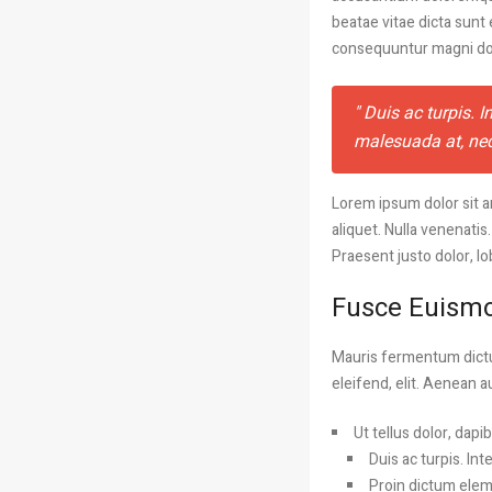
beatae vitae dicta sunt
consequuntur magni do
Duis ac turpis. I
malesuada at, neq
Lorem ipsum dolor sit a
aliquet. Nulla venenatis
Praesent justo dolor, lob
Fusce Euism
Mauris fermentum dictum
eleifend, elit. Aenean a
Ut tellus dolor, dapi
Duis ac turpis. In
Proin dictum elem