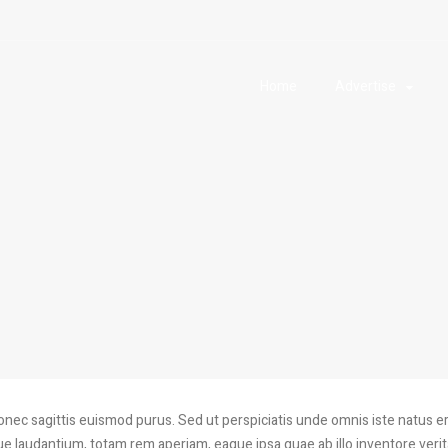
Home
Advertise
nec sagittis euismod purus. Sed ut perspiciatis unde omnis iste natus er
laudantium, totam rem aperiam, eaque ipsa quae ab illo inventore verita