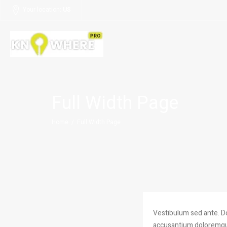
Your location:
US
Full Width Page
Home
/
Full Width Page
Vestibulum sed ante. Do
accusantium doloremque 