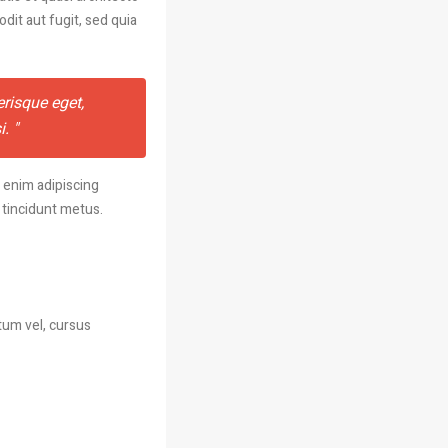
dit aut fugit, sed quia
erisque eget,
i.
 enim adipiscing
s tincidunt metus.
tum vel, cursus