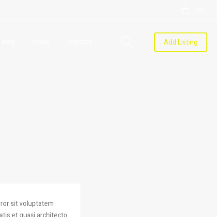
Login
Blog
Deals
Contact
Add Listing
ror sit voluptatem
tis et quasi architecto