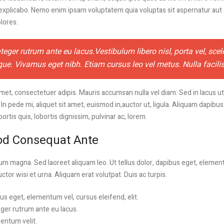
 explicabo. Nemo enim ipsam voluptatem quia voluptas sit aspernatur aut o
lores.
nteger rutrum ante eu lacus.Vestibulum libero nisl, porta vel, scel
ue. Vivamus eget nibh. Etiam cursus leo vel metus. Nulla facilis
met, consectetuer adipis. Mauris accumsan nulla vel diam. Sed in lacus ut
. In pede mi, aliquet sit amet, euismod in,auctor ut, ligula. Aliquam dapibu
ortis quis, lobortis dignissim, pulvinar ac, lorem.
od Consequat Ante
 magna. Sed laoreet aliquam leo. Ut tellus dolor, dapibus eget, elemen
uctor wisi et urna. Aliquam erat volutpat. Duis ac turpis.
bus eget, elementum vel, cursus eleifend, elit.
teger rutrum ante eu lacus.
entum velit.